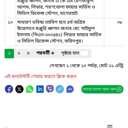
মঞ্জুরি জ্ঞাপন, জনাব এ কে এম মেশফাকুল
আলম, লিডার, শরণখোলা ফায়ার সার্ভিস ও
সিভিল ডিফেন্স স্টেশন, বাগেরহাট
১০
সাধারণ ভবিষ্য তহবিল হতে ৪র্থ অগ্রিম
০৮
উত্তোলনে মঞ্জুরি জ্ঞাপন জনাব মো: সাইফুল
ইসলাম (পিএন-৩০০৫৪২) লিডার ফায়ার সার্ভিস
ও সিভিল ডিফেন্স স্টেশন, ফরিদপুর।
১
২
৩
পরবর্তী
🡲
পৃষ্ঠায় যান
দেখছেন ১ থেকে ১০ পর্যন্ত, মোট ২১ এন্ট্রি
এই কনটেন্টটি শেয়ার করতে ক্লিক করুন
আপনার মতামত প্রদান করুন