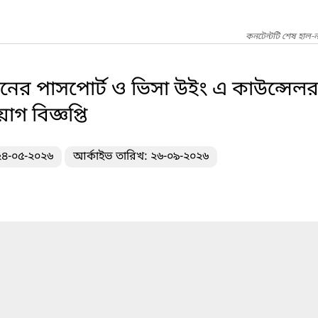
কনটেন্টটি শেষ হাল-
শনের পাসপোর্ট ও ভিসা উইং এ কাউন্সেল
োগ বিজ্ঞপ্তি
 ২৪-০৫-২০২৬
আর্কাইভ তারিখ: ২৬-০৯-২০২৬