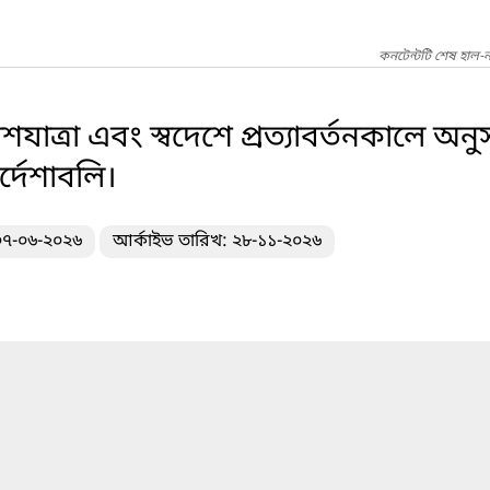
কনটেন্টটি শেষ হাল-
েশযাত্রা এবং স্বদেশে প্রত্যাবর্তনকালে অনুস
র্দেশাবলি।
 ০৭-০৬-২০২৬
আর্কাইভ তারিখ: ২৮-১১-২০২৬