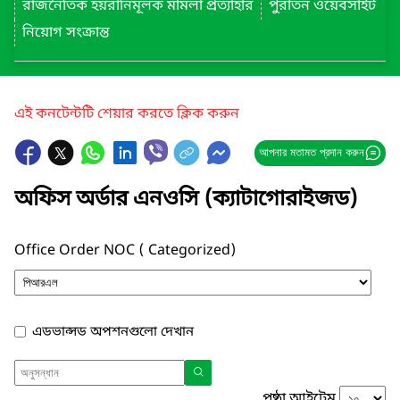
রাজনৈতিক হয়রানিমূলক মামলা প্রত্যাহার
পুরাতন ওয়েবসাইট
নিয়োগ সংক্রান্ত
এই কনটেন্টটি শেয়ার করতে ক্লিক করুন
আপনার মতামত প্রদান করুন
অফিস অর্ডার এনওসি (ক্যাটাগোরাইজড)
Office Order NOC ( Categorized)
এডভান্সড অপশনগুলো দেখান
পৃষ্ঠা আইটেম