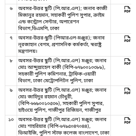
৬
অবসর-উত্তর ছুটি (পি.আর.এল); জনাব কাজী
মিজানুর রহমান, সহাকরী পুলিশ সুপার, ক্রাইম
এন্ড কন্ট্রোল সেন্টার, অপারেশন
বিভাগ,ডিএমপি, ঢাকা
৭
অবসর-উত্তর-ছুটি (পিআরএল-মঞ্জুর); জনাব
নূরজাহান বেগম, প্রশাসনিক কর্মকর্তা, স্বরাষ্ট্র
মন্ত্রণালয়।
৮
অবসর-উত্তর ছুটি (পি.আর.এল) মঞ্জুর; জনাব
মোঃ আব্দুল্লাহেল বাকী (বিপি-৬৭৯০০১০৩৮৯),
সহকারী পুলিশ কমিশনার, ট্রাফিক-ওয়ারী
বিভাগ, ঢাকা মেট্রোপলিটন পুলিশ, ঢাকা
৯
অবসর-উত্তর ছুটি (পি.আর.এল) মঞ্জুর; জনাব
মোঃ জাহিদুর রহমান চৌধুরী,
(বিপি-৬৬৯০০১০৫৩৬), সহকারী পুলিশ সুপার,
হাইওয়ে পুলিশ, গাজীপুর রিজিয়ন, গাজীপুর
১০
অবসর-উত্তর ছুটি (পি.আর.এল) মঞ্জুর; জনাব
মোঃ শাহরিয়ার (বিপি-৬৭৯৫০৪৭০৪৪),
ডিআইজি, পুলিশ স্টাফ কলেজ বাংলাদেশ, ঢাকা