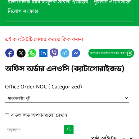
রাজনৈতিক হয়রানিমূলক মামলা প্রত্যাহার
পুরাতন ওয়েবসাইট
নিয়োগ সংক্রান্ত
এই কনটেন্টটি শেয়ার করতে ক্লিক করুন
আপনার মতামত প্রদান করুন
অফিস অর্ডার এনওসি (ক্যাটাগোরাইজড)
Office Order NOC ( Categorized)
এডভান্সড অপশনগুলো দেখান
পৃষ্ঠা আইটেম