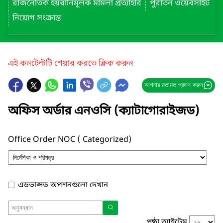
রাজনৈতিক হয়রানিমূলক মামলা প্রত্যাহার
পুরাতন ওয়েবসাইট
নিয়োগ সংক্রান্ত
এই কনটেন্টটি শেয়ার করতে ক্লিক করুন
আপনার মতামত প্রদান করুন
অফিস অর্ডার এনওসি (ক্যাটাগোরাইজড)
Office Order NOC ( Categorized)
এডভান্সড অপশনগুলো দেখান
পৃষ্ঠা আইটেম