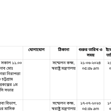
যোগাযোগ
ঠিকানা
শুরুর তারিখ ও
ইভে
সময়
তা
র সকাল ১১.০০
সম্মেলন কক্ষ,
২১-০৬-২০২৪
২
নাব মোঃ
স্বরাষ্ট্র মন্ত্রণালয়
০৫:৫৯ am
রা নিরাপত্তা
ট্টগ্রাম
্রকল্পের ১ম
ইসি সভার
েবা বিভাগ,
সম্মেলন কক্ষ,
১৭-০৭-২০২৩
১
৩ এর মাসিক
স্বরাষ্ট্র মন্ত্রণালয়
০৫:৫৯ am