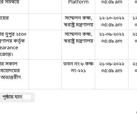
ের সমন্বয়ে
Platform
০৫:৫৯ am
ণালয়ের
সম্মেলন কক্ষ,
১২-১০-২০২২
১
স্বরাষ্ট্র মন্ত্রণালয়
০৫:৫৯ am
র দুপুর ২ঃ৩০
সম্মেলন কক্ষ,
২১-০৯-২০২২
২
ত্রণালয় কর্তৃক
স্বরাষ্ট্র মন্ত্রণালয়
০৫:৫৯ am
learance
্রান্ত।
বার সকাল
ভবন নং-৮ কক্ষ
২১-০৯-২০২২
২
ান মহোদয়ের
নং-২২১
০৫:৫৯ am
 অভ্যন্তরীণ
পৃষ্ঠায় যান