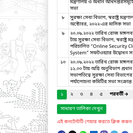
মন্ত্রণালয় ও অধীন অধিদপ্তরসমূহ
সভা
৮
সুরক্ষা সেবা বিভাগ, স্বরাষ্ট্র মন্ত্র
অক্টোবর, ২০২২-এর মাসিক সভা
৯
২০.০৯.২০২২ তারিখ রােজ মঙ্গলবা
টায় সুরক্ষা সেবা বিভাগ, স্বরাষ্ট্র মন্
পরিচালিত “Online Security C
System” সফটওয়্যার উদ্বোধন সংক
১০
২০.০৯.২০২২ তারিখ রোজ মঙ্গল
১১.০০ টায় অগ্নি অনুবিভাগ প্রধ
সভাপতিত্বে সুরক্ষা সেবা বিভাগের
পর্যালোচনা কমিটির সভা সংক্রান্ত
১
২
৩
৪
৫
পরবর্তী
🡲
সাধারণ তালিকা দেখুন
এই কনটেন্টটি শেয়ার করতে ক্লিক করুন