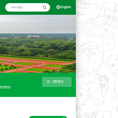
English
আরও
মতামত