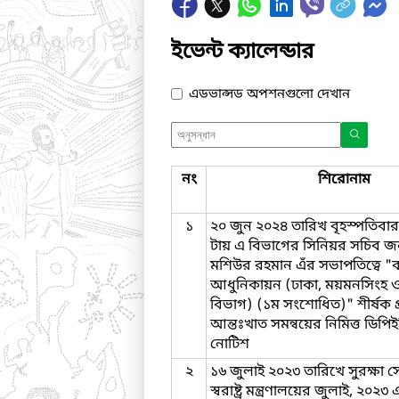
ইভেন্ট ক্যালেন্ডার
এডভান্সড অপশনগুলো দেখান
নং
শিরোনাম
১
২০ জুন ২০২৪ তারিখ বৃহস্পতিবা
টায় এ বিভাগের সিনিয়র সচিব জ
মশিউর রহমান এঁর সভাপতিত্বে "কা
আধুনিকায়ন (ঢাকা, ময়মনসিংহ ও চ
বিভাগ) (১ম সংশোধিত)" শীর্ষক প
আন্তঃখাত সমন্বয়ের নিমিত্ত ডিপি
নোটিশ
২
১৬ জুলাই ২০২৩ তারিখে সুরক্ষা স
স্বরাষ্ট্র মন্ত্রণালয়ের জুলাই, ২০২