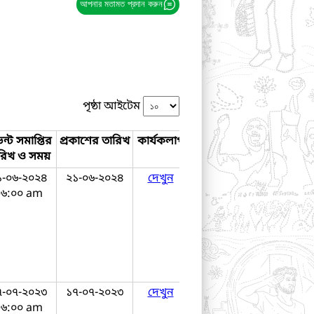
আপনার মতামত প্রদান করুন
পৃষ্ঠা আইটেম
ন্ট সমাপ্তির
প্রকাশের তারিখ
কার্যকলাপ
রিখ ও সময়
১-০৬-২০২৪
২১-০৬-২০২৪
দেখুন
০৬:০০ am
৭-০৭-২০২৩
১৭-০৭-২০২৩
দেখুন
০৬:০০ am