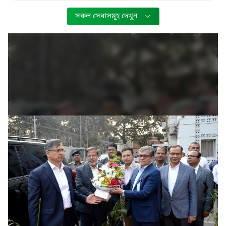
সকল সেবাসমূহ দেখুন
❮
❯