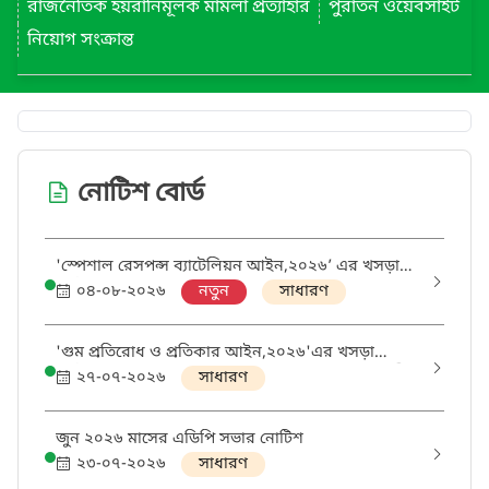
রাজনৈতিক হয়রানিমূলক মামলা প্রত্যাহার
পুরাতন ওয়েবসাইট
নিয়োগ সংক্রান্ত
নোটিশ বোর্ড
'স্পেশাল রেসপন্স ব্যাটেলিয়ন আইন,২০২৬’ এর খসড়া
সর্বসাধারণের মতামতের জন্য প্রকাশ করা হল।
০৪-০৮-২০২৬
নতুন
সাধারণ
rab1@moha.gov.bd মেইলে মতামত প্রেরণের জন্য
সংশ্লিষ্ট সকল কে অনুরোধ করা হলো
'গুম প্রতিরোধ ও প্রতিকার আইন,২০২৬'এর খসড়া
সর্বসাধারণের মতামতের জন্য প্রকাশ করা হলো। আগামী
২৭-০৭-২০২৬
সাধারণ
২৮ জুলাই ২০২৬ তারিখের মধ্যে
political5@moha.gov.bd মেইল এ মতামত প্রেরণের
জন্য সংশ্লিষ্ট সকলকে অনুরোধ করা হলো।
জুন ২০২৬ মাসের এডিপি সভার নোটিশ
২৩-০৭-২০২৬
সাধারণ