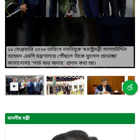
১৮ ফেব্রুয়ারি ২০২৬ তারিখে নবনিযুক্ত স্বরাষ্ট্রমন্ত্রী সালাহউদ্দিন
আহমদ এমপি মন্ত্রণালয়ে পৌঁছলে তাঁকে ফুলেল শুভেচ্ছা
জানানোসহ 'গার্ড অভ অনার' প্রদান করা হয়।
🡸
🡺
মাননীয় মন্ত্রী