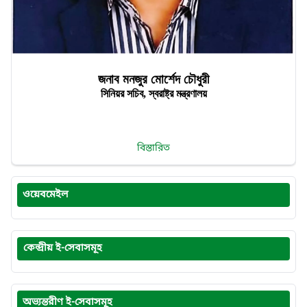
জনাব মনজুর মোর্শেদ চৌধুরী
সিনিয়র সচিব, স্বরাষ্ট্র মন্ত্রণালয়
বিস্তারিত
ওয়েবমেইল
কেন্দ্রীয় ই-সেবাসমূহ
অভ্যন্তরীণ ই-সেবাসমূহ