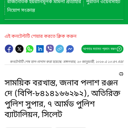
রাজনৈতিক হয়রানিমূলক মামলা প্রত্যাহার
পুরাতন ওয়েবসাইট
নিয়োগ সংক্রান্ত
এই কনটেন্টটি শেয়ার করতে ক্লিক করুন
আপনার মতামত প্রদান করুন
কনটেন্টটি শেষ হাল-নাগাদ করা হয়েছে: মঙ্গলবার, ২০ জানুয়ারী, ২০২৬ এ ১০:৪৭ AM
সাময়িক বরখাস্ত, জনাব পলাশ রঞ্জন
দে (বিপি-৮৪১৪১৬৬২৯২), অতিরিক্ত
পুলিশ সুপার, ৭ আর্মড পুলিশ
ব্যাটালিয়ন, সিলেট