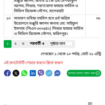
মঞ্জুরি জ্ঞাপন, জনাব এ কে এম মেশফাকুল
আলম, লিডার, শরণখোলা ফায়ার সার্ভিস ও
সিভিল ডিফেন্স স্টেশন, বাগেরহাট
১০
সাধারণ ভবিষ্য তহবিল হতে ৪র্থ অগ্রিম
০৮
উত্তোলনে মঞ্জুরি জ্ঞাপন জনাব মো: সাইফুল
ইসলাম (পিএন-৩০০৫৪২) লিডার ফায়ার সার্ভিস
ও সিভিল ডিফেন্স স্টেশন, ফরিদপুর।
১
২
৩
পরবর্তী
🡲
পৃষ্ঠায় যান
দেখছেন ১ থেকে ১০ পর্যন্ত, মোট ২১ এন্ট্রি
এই কনটেন্টটি শেয়ার করতে ক্লিক করুন
আপনার মতামত প্রদান করুন