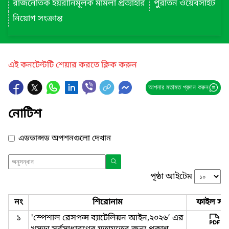
রাজনৈতিক হয়রানিমূলক মামলা প্রত্যাহার
পুরাতন ওয়েবসাইট
নিয়োগ সংক্রান্ত
এই কনটেন্টটি শেয়ার করতে ক্লিক করুন
আপনার মতামত প্রদান করুন
নোটিশ
এডভান্সড অপশনগুলো দেখান
পৃষ্ঠা আইটেম
নং
শিরোনাম
ফাইল সমূ
১
'স্পেশাল রেসপন্স ব্যাটেলিয়ন আইন,২০২৬’ এর