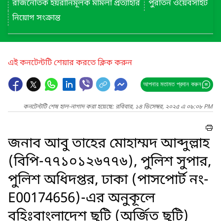
রাজনৈতিক হয়রানিমূলক মামলা প্রত্যাহার
পুরাতন ওয়েবসাইট
নিয়োগ সংক্রান্ত
এই কনটেন্টটি শেয়ার করতে ক্লিক করুন
আপনার মতামত প্রদান করুন
কনটেন্টটি শেষ হাল-নাগাদ করা হয়েছে: রবিবার, ১৪ ডিসেম্বর, ২০২৫ এ ০৯:০৮ PM
জনাব আবু তাহের মোহাম্মদ আব্দুল্লাহ
(বিপি-৭৭১০১২৬৭৭৬), পুলিশ সুপার,
পুলিশ অধিদপ্তর, ঢাকা (পাসপোর্ট নং-
E00174656)-এর অনুকূলে
বহিঃবাংলাদেশ ছুটি (অর্জিত ছুটি)