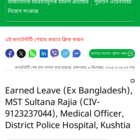
রাজনৈতিক হয়রানিমূলক মামলা প্রত্যাহার
পুরাতন ওয়েবসাইট
নিয়োগ সংক্রান্ত
এই কনটেন্টটি শেয়ার করতে ক্লিক করুন
আপনার মতামত প্রদান করুন
কনটেন্টটি শেষ হাল-নাগাদ করা হয়েছে: মঙ্গলবার, ৯ ডিসেম্বর, ২০২৫ এ ০৯:৩৭ PM
Earned Leave (Ex Bangladesh),
MST Sultana Rajia (CIV-
9123237044), Medical Officer,
District Police Hospital, Kushtia