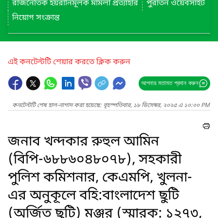
রাজনৈতিক হয়রানিমূলক মামলা প্রত্যাহার
পুরাতন ওয়েবসাইট
নিয়োগ সংক্রান্ত
এই কনটেন্টটি শেয়ার করতে ক্লিক করুন
আপনার মতামত প্রদান করুন
কনটেন্টটি শেষ হাল-নাগাদ করা হয়েছে: বৃহস্পতিবার, ১৮ ডিসেম্বর, ২০২৫ এ ১০:০০ PM
জনাব খন্দকার রুহুল আমিন
(বিপি-৬৮৮৬০৪৮০৭৮), সহকারী
পুলিশ কমিশনার, কেএমপি, খুলনা-
এর অনুকূলে বহি:বাংলাদেশ ছুটি
(অর্জিত ছুটি) মঞ্জুর (স্মারক: ১২৭৩,