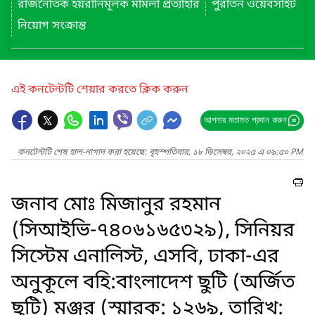
রাজনৈতিক হয়রানিমূলক মামলা প্রত্যাহার
পুরাতন ওয়েবসাইট
নিয়োগ সংক্রান্ত
এই কনটেন্টটি শেয়ার করতে ক্লিক করুন
আপনার মতামত প্রদান করুন
কনটেন্টটি শেষ হাল-নাগাদ করা হয়েছে: বৃহস্পতিবার, ১৮ ডিসেম্বর, ২০২৫ এ ০৯:৫০ PM
জনাব মোঃ মিজানুর রহমান
(সিআইভি-৭৪০৬১৬৫৩২৯), সিনিয়র
সিস্টেম এনালিস্ট, এসবি, ঢাকা-এর
অনুকূলে বহি:বাংলাদেশ ছুটি (অর্জিত
ছুটি) মঞ্জুর (স্মারক: ১২৬৯, তারিখ: